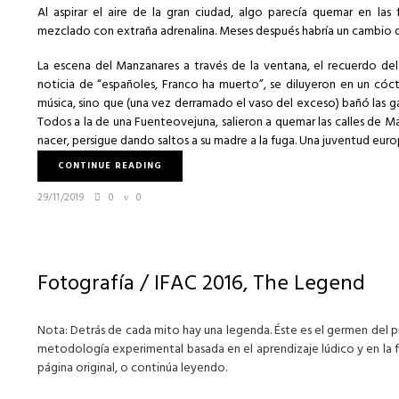
Al aspirar el aire de la gran ciudad, algo parecía quemar en las
mezclado con extraña adrenalina. Meses después habría un cambio de
La escena del Manzanares a través de la ventana, el recuerdo del 
noticia de “españoles, Franco ha muerto”, se diluyeron en un cóc
música, sino que (una vez derramado el vaso del exceso) bañó las 
Todos a la de una Fuenteovejuna, salieron a quemar las calles de 
nacer, persigue dando saltos a su madre a la fuga. Una juventud eur
CONTINUE READING
29/11/2019
0
0
Fotografía / IFAC 2016, The Legend
Nota: Detrás de cada mito hay una legenda. Éste es el germen del 
metodología experimental basada en el aprendizaje lúdico y en la 
página original
, o continúa leyendo.