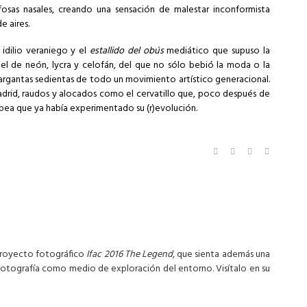
 fosas nasales, creando una sensación de malestar inconformista
 aires.
idilio veraniego y el
estallido del obús
mediático que supuso la
tel de neón, lycra y celofán, del que no sólo bebió la moda o la
gargantas sedientas de todo un movimiento artístico generacional.
Madrid, raudos y alocados como el cervatillo que, poco después de
opea que ya había experimentado su (r)evolución.
proyecto fotográfico
Ifac 2016 The Legend
, que sienta además una
fotografía como medio de exploración del entorno. Visítalo en su