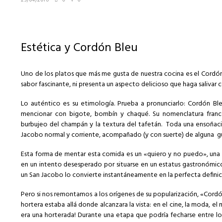
29/04/2016
0
0
Estética y Cordón Bleu
Uno de los platos que más me gusta de nuestra cocina es el Cordó
sabor fascinante, ni presenta un aspecto delicioso que haga salivar c
Lo auténtico es su etimología. Prueba a pronunciarlo: Cordón B
mencionar con bigote, bombín y chaqué. Su nomenclatura francóf
burbujeo del champán y la textura del tafetán. Toda una ensoñaci
Jacobo normal y corriente, acompañado (y con suerte) de alguna gua
Esta forma de mentar esta comida es un «quiero y no puedo», una
en un intento desesperado por situarse en un estatus gastronómic
un San Jacobo lo convierte instantáneamente en la perfecta definici
Pero si nos remontamos a los orígenes de su popularización, «Cord
hortera estaba allá donde alcanzara la vista: en el cine, la moda, el 
era una horterada! Durante una etapa que podría fecharse entre l