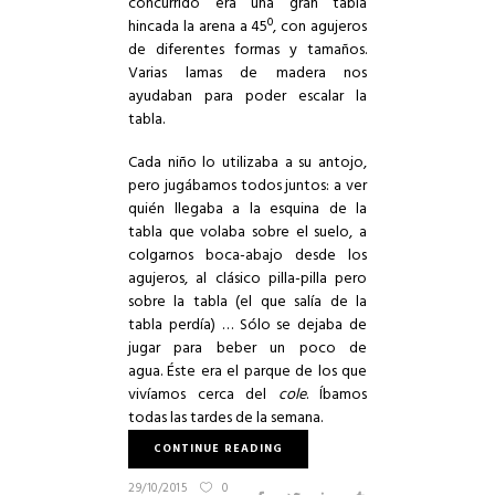
concurrido era una gran tabla
hincada la arena a 45º, con agujeros
de diferentes formas y tamaños.
Varias lamas de madera nos
ayudaban para poder escalar la
tabla.
Cada niño lo utilizaba a su antojo,
pero jugábamos todos juntos: a ver
quién llegaba a la esquina de la
tabla que volaba sobre el suelo, a
colgarnos boca-abajo desde los
agujeros, al clásico pilla-pilla pero
sobre la tabla (el que salía de la
tabla perdía) … Sólo se dejaba de
jugar para beber un poco de
agua. Éste era el parque de los que
vivíamos cerca del
cole
. Íbamos
todas las tardes de la semana.
CONTINUE READING
29/10/2015
0