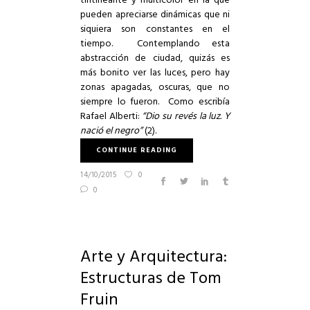
tintineante y multicolor en la que
pueden apreciarse dinámicas que ni
siquiera son constantes en el
tiempo. Contemplando esta
abstracción de ciudad, quizás es
más bonito ver las luces, pero hay
zonas apagadas, oscuras, que no
siempre lo fueron. Como escribía
Rafael Alberti:
“Dio su revés la luz. Y
nació el negro”
(2).
CONTINUE READING
14/10/2015
0
0
Arte y Arquitectura:
Estructuras de Tom
Fruin