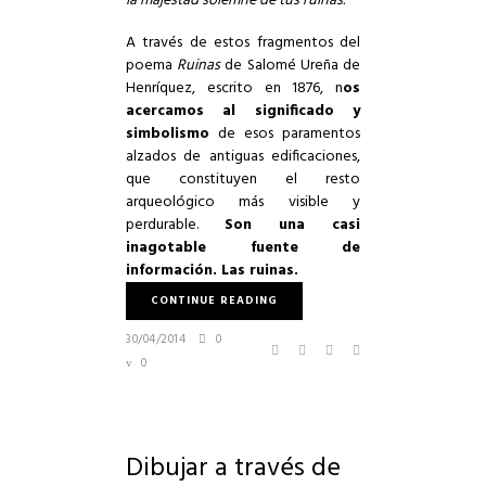
la majestad solemne de tus ruinas.
A través de estos fragmentos del
poema
Ruinas
de Salomé Ureña de
Henríquez, escrito en 1876, n
os
acercamos al significado y
simbolismo
de esos paramentos
alzados de antiguas edificaciones,
que constituyen el resto
arqueológico más visible y
perdurable.
Son una casi
inagotable fuente de
información. Las ruinas.
CONTINUE READING
30/04/2014
0
0
Dibujar a través de