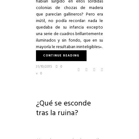
habían surgido en ellos sórdidas
colonias de chozas de madera
que parecían gallineros? Pero era
inútil, no podía recordar: nada le
quedaba de su infancia excepto
una serie de cuadros brillantemente
iluminados y sin fondo, que en su
mayoría le resultaban ininteligibles».
CONTINUE READING
31/10/2015
0
0
¿Qué se esconde
tras la ruina?