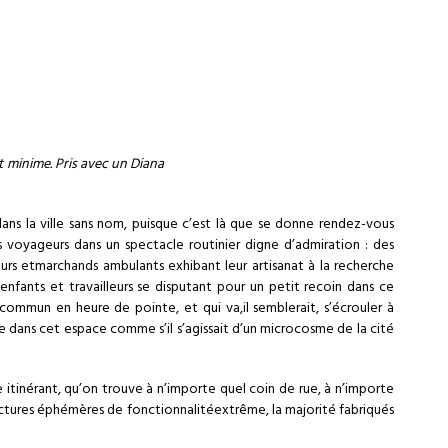
t minime. Pris avec un Diana
 dans la ville sans nom, puisque c’est là que se donne rendez-vous
es voyageurs dans un spectacle routinier digne d’admiration : des
s etmarchands ambulants exhibant leur artisanat à la recherche
enfants et travailleurs se disputant pour un petit recoin dans ce
ommun en heure de pointe, et qui va,il semblerait, s’écrouler à
 dans cet espace comme s’il s’agissait d’un microcosme de la cité
 itinérant, qu’on trouve à n’importe quel coin de rue, à n’importe
tructures éphémères de fonctionnalitéextrême, la majorité fabriqués